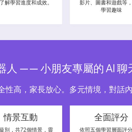
了解學習進度和成效。
影片、圖書和遊戲等
學習趣味
機器人 —— 小朋友專屬的 AI
全性高，家長放心。多元情境，對話內
情景互動
全面評分
級別，共72個情景，靈
依照五個學習層面評