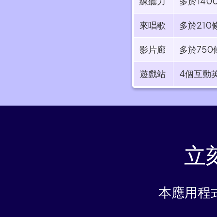
練聽力
多於140
來唱歌
多於210
影片廊
多於75
遊戲站
4個互動
立
本應用程式