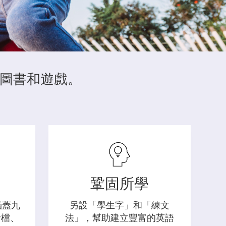
、圖書和遊戲。
鞏固所學
涵蓋九
另設「學生字」和「練文
音檔、
法」，幫助建立豐富的英語