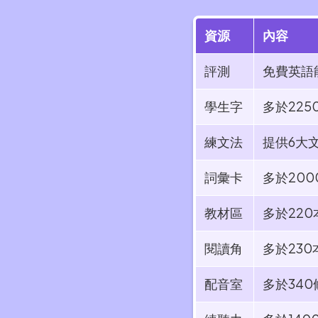
資源​​
內容
評測
免費英語
學生字
多於22
練文法
提供6大
詞彙卡
多於200
教材區
多於22
閱讀角
多於230
配音室
多於340