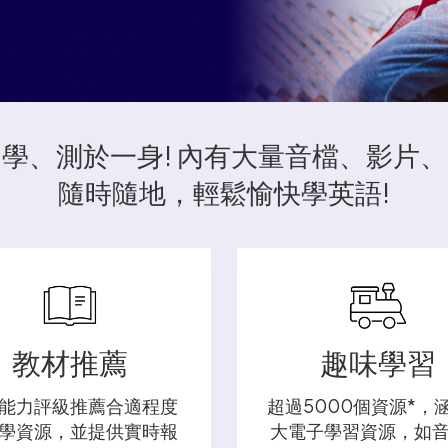
學、測於一身! 內有大量音檔、影片
隨時隨地，輕鬆愉快學英語!
教材推薦
趣味學習
能力評級推薦合適程度
超過5000個資源*，
學資源，並提供實時報
大電子學習資源，如