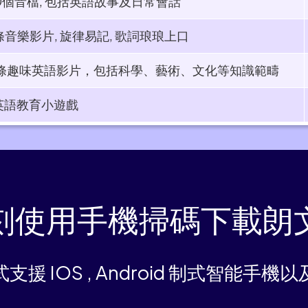
0個音檔, 包括英語故事及日常會話​
條音樂影片, 旋律易記, 歌詞琅琅上口
0條趣味英語影片，包括科學、藝術、文化等知識範疇
英語教育小遊戲
刻使用手機掃碼下載朗
支援 IOS , Android 制式智能手機