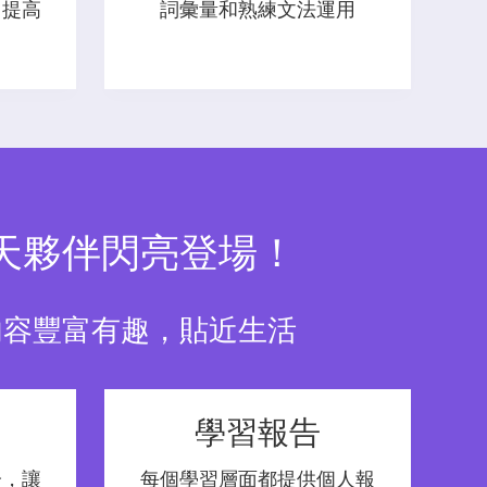
，提高
詞彙量和熟練文法運用
 聊天夥伴閃亮登場！
容豐富有趣，貼近生活​
學習報告
分，讓
每個學習層面都提供個人報