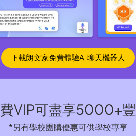
下載朗文家免費體驗AI 聊天機器人
費VIP可盡享5000+
*另有學校團購優惠可供學校專享